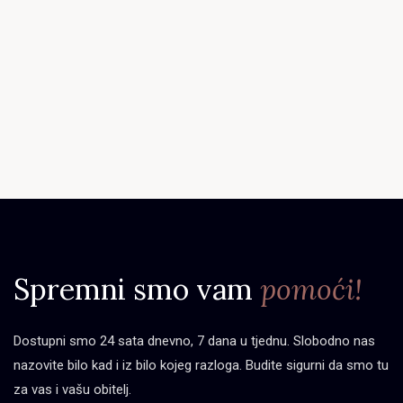
Spremni smo vam
pomoći!
Dostupni smo 24 sata dnevno, 7 dana u tjednu. Slobodno nas
nazovite bilo kad i iz bilo kojeg razloga. Budite sigurni da smo tu
za vas i vašu obitelj.