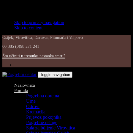
Skip links
Skip to primary navigation
Skip to content
Osijek, Virovitica, Daruvar, Pitomača i Valpovo
00 385 (0)98 271 241
Što učiniti u trenutku nastanka smrti?
Toggle navigation
Naslovnica
Ponuda
Pogrebna oprema
Urne
Odrovi
Kremacija
Prijevoz pokojnika
Pogrebne usluge
Sala za bdijenje Virovitica