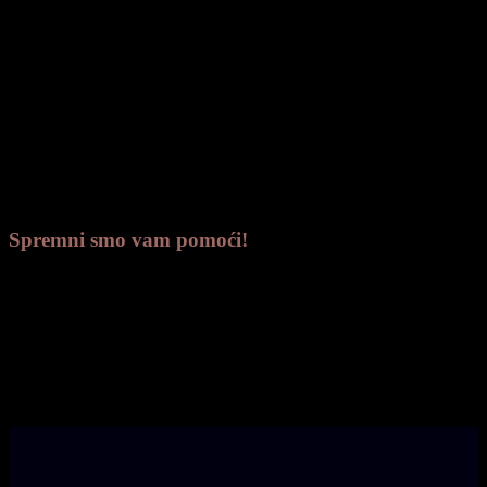
PANIĆ
Spremni smo vam pomoći!
Ako se dogodila smrt, nazovite na donji
broj. Dostupni smo od 0-24 h
098 271 241