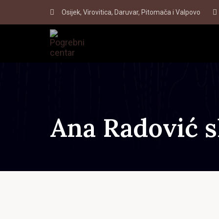
Skip
Skip
Osijek, Virovitica, Daruvar, Pitomača i Valpovo
to
links
primary
navigation
Skip
to
content
Ana Radović s