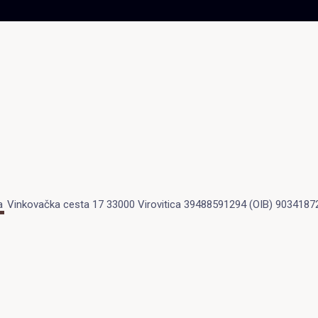
a
Vinkovačka cesta 17 33000 Virovitica 39488591294 (OIB) 9034187