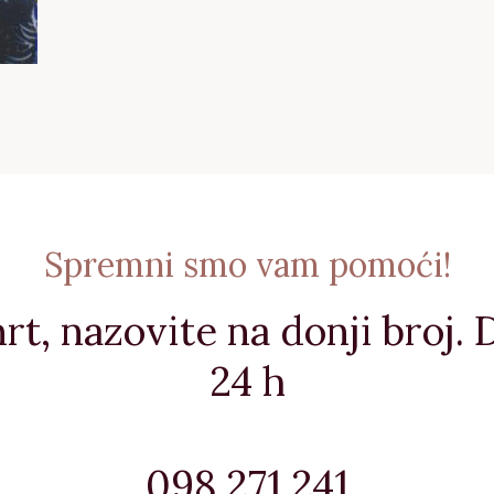
Spremni smo vam pomoći!
rt, nazovite na donji broj.
24 h
098 271 241