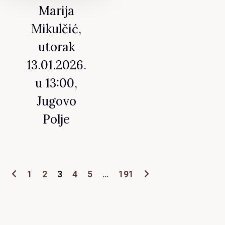
Marija
Mikulčić,
utorak
13.01.2026.
u 13:00,
Jugovo
Polje
1
2
3
4
5
…
191