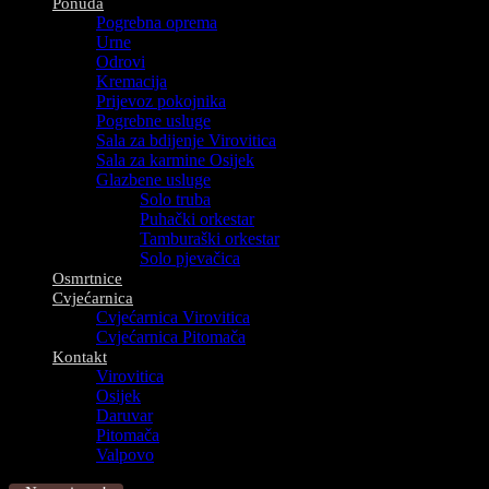
Ponuda
Pogrebna oprema
Urne
Odrovi
Kremacija
Prijevoz pokojnika
Pogrebne usluge
Sala za bdijenje Virovitica
Sala za karmine Osijek
Glazbene usluge
Solo truba
Puhački orkestar
Tamburaški orkestar
Solo pjevačica
Osmrtnice
Cvjećarnica
Cvjećarnica Virovitica
Cvjećarnica Pitomača
Kontakt
Virovitica
Osijek
Daruvar
Pitomača
Valpovo