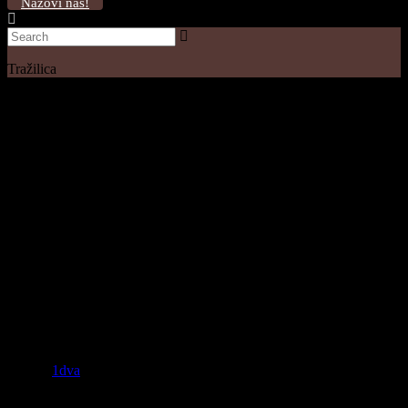
Nazovi nas!
Tražilica
8
8
Author
1dva
22 kolovoza, 2022