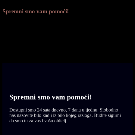
Spremni smo vam pomoći!
Ako se dogodila smrt, nazovite na donji
broj. Dostupni smo od 0-24 h
098 271 241
Spremni smo vam
pomoći!
Dostupni smo 24 sata dnevno, 7 dana u tjednu. Slobodno
nas nazovite bilo kad i iz bilo kojeg razloga. Budite sigurni
da smo tu za vas i vašu obitelj.