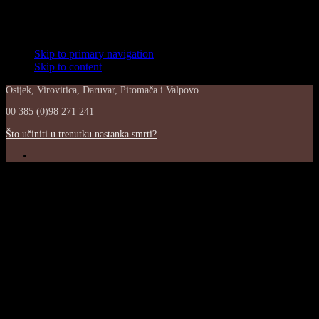
Skip links
Skip to primary navigation
Skip to content
Osijek, Virovitica, Daruvar, Pitomača i Valpovo
00 385 (0)98 271 241
Što učiniti u trenutku nastanka smrti?