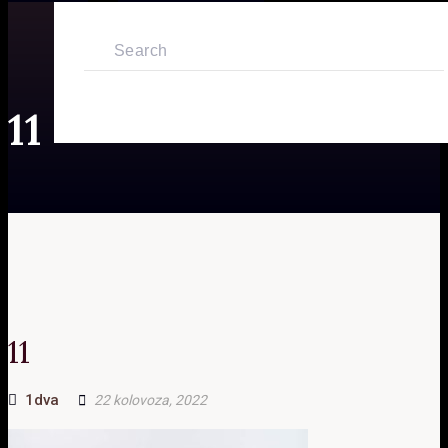
Tražilica
11
11
Author
1dva
22 kolovoza, 2022