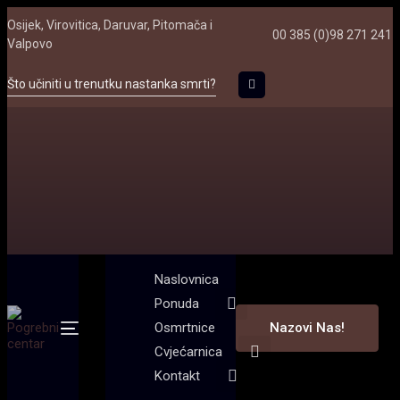
Skip
Skip
Osijek, Virovitica, Daruvar, Pitomača i
to
00 385 (0)98 271 241
Valpovo
links
primary
navigation
Što učiniti u trenutku nastanka smrti?
Skip
to
content
Naslovnica
Ponuda
Osmrtnice
Nazovi Nas!
Toggle
navigation
Cvjećarnica
Kontakt