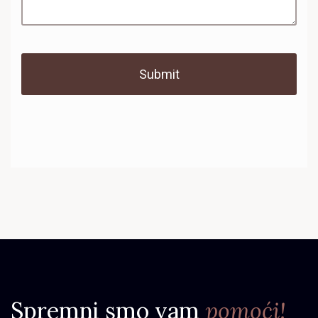
Spremni smo vam
pomoći!