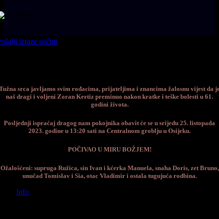
ošalji izraze sućuti
Tužna srca javljamo svim rođacima, prijateljima i znancima žalosnu vijest da j
naš dragi i voljeni Zoran Kertiz preminuo nakon kratke i teške bolesti u 61.
godini života.
Posljednji ispraćaj dragog nam pokojnika obavit će se u srijedu 25. listopada
2023. godine u 13:20 sati na Centralnom groblju u Osijeku.
POČIVAO U MIRU BOŽJEM!
Ožalošćeni: supruga Ružica, sin Ivan i kćerka Manuela, snaha Doris, zet Bruno,
unučad Tomislav i Sia, otac Vladimir i ostala tugujuća rodbina.
Info