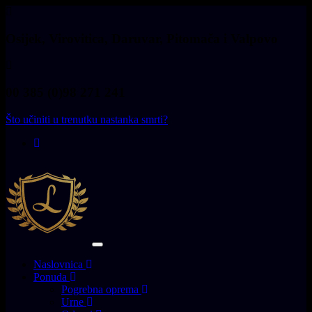
Skip
Skip
to
links
primary
Osijek, Virovitica, Daruvar, Pitomača i Valpovo
navigation
Skip
to
content
00 385 (0)98 271 241
Što učiniti u trenutku nastanka smrti?
Toggle navigation
Naslovnica
Ponuda
Pogrebna oprema
Urne