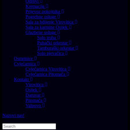
Odrovi
Kremacija
Prijevoz pokojnika
Pogrebne usluge
Sala za bdijenje Virovitica
Sala za karmine Osijek
Glazbene usluge
Solo truba
Puhački orkestar
Tamburaški orkestar
Solo pjevačica
Osmrtnice
Cvjećarnica
Cvjećarnica Virovitica
Cvjećarnica Pitomača
Kontakt
Virovitica
Osijek
Daruvar
Pitomača
Valpovo
Nazovi nas!