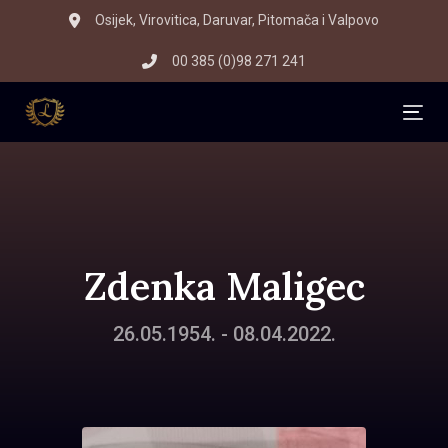
Skip
Skip
Osijek, Virovitica, Daruvar, Pitomača i Valpovo
to
links
00 385 (0)98 271 241
primary
navigation
Skip
Tog
to
content
Zdenka Maligec
26.05.1954. - 08.04.2022.