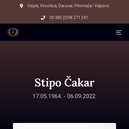
Skip
Skip
Osijek, Virovitica, Daruvar, Pitomača i Valpovo
to
links
00 385 (0)98 271 241
primary
navigation
Skip
Tog
to
content
Stipo Čakar
17.05.1964. - 06.09.2022.