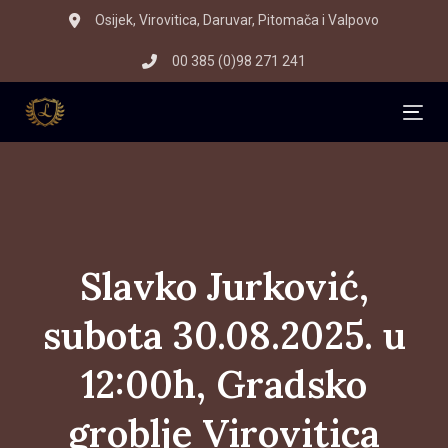
Skip
Skip
Osijek, Virovitica, Daruvar, Pitomača i Valpovo
to
links
00 385 (0)98 271 241
primary
navigation
Skip
Tog
to
content
Slavko Jurković,
subota 30.08.2025. u
12:00h, Gradsko
groblje Virovitica