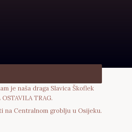
nam je naša draga Slavica Škoflek
 OSTAVILA TRAG.
ti na Centralnom groblju u Osijeku.