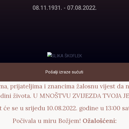
08.11.1931. - 07.08.2022.
Pošalji izraze sućuti
a, prijateljima i znancima žalosnu vijest da 
dini života.
U MNOŠTVU ZVIJEZDA TVOJA JE
će se u srijedu 10.08.2022. godine u 13:00 sa
Počivala u miru Božjem!
Ožalošćeni: