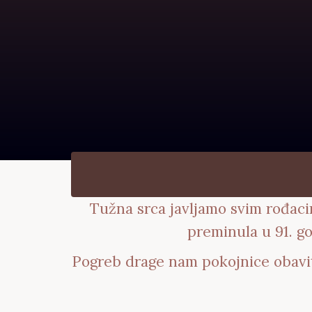
Tužna srca javljamo svim rođacim
preminula u 91. go
Pogreb drage nam pokojnice obavit 