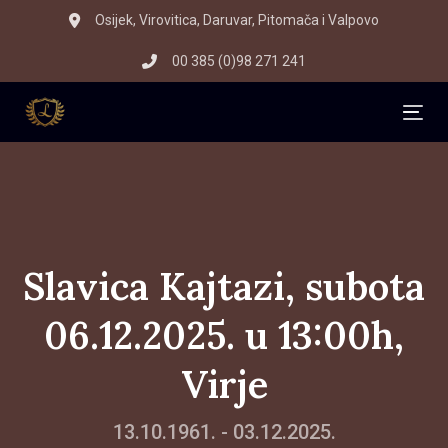
Skip
Skip
Osijek, Virovitica, Daruvar, Pitomača i Valpovo
to
links
00 385 (0)98 271 241
primary
navigation
Skip
Tog
to
content
Slavica Kajtazi, subota
06.12.2025. u 13:00h,
Virje
13.10.1961. - 03.12.2025.