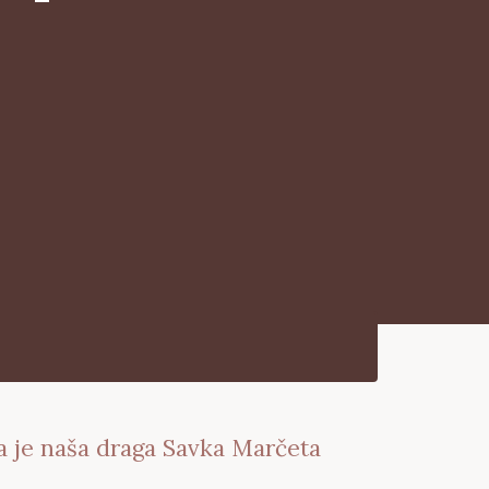
da je naša draga Savka Marčeta