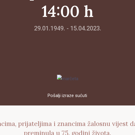
14:00 h
29.01.1949. - 15.04.2023.
Pošalji izraze sućuti
cima, prijateljima i znancima žalosnu vijest 
preminula u 75. godini života.