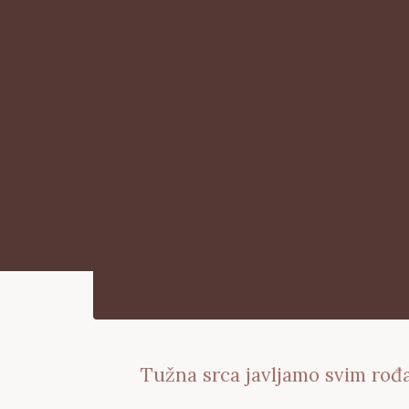
Tužna srca javljamo svim rođa