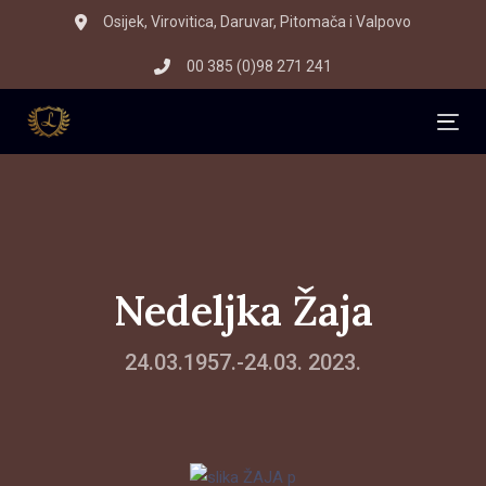
Skip
Skip
Osijek, Virovitica, Daruvar, Pitomača i Valpovo
to
links
00 385 (0)98 271 241
primary
navigation
Skip
Tog
to
content
Nedeljka Žaja
24.03.1957.-24.03. 2023.