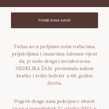
Pošalji izraze sućuti
Tužna srca javljamo svim rođacima,
prijateljima i znancima žalosnu vijest
da je naša draga i nezaboravna
NEDELJKA ŽAJA preminula nakon
kratke i teške bolesti u 66. godini
života.
Pogreb drage nam pokojnice obavit
će se u ponedjeljak 27. ožujka 2023. u