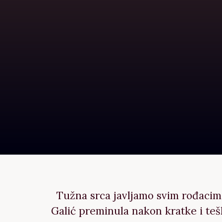
Tužna srca javljamo svim rođacima
Galić preminula nakon kratke i teš