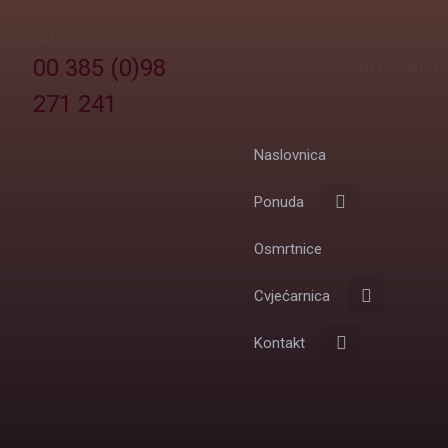
00 385 (0)98
Što učiniti u trenutku nastanka 
271 241
Naslovnica
Ponuda
Osmrtnice
Cvjećarnica
Kontakt