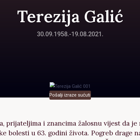
Terezija Galić
30.09.1958.-19.08.2021.
Pošalji izraze sućuti
, prijateljima i znancima žalosnu vijest da je
ke bolesti u 63. godini života. Pogreb drage 