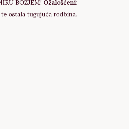
MIRU BOŽJEM!
Ožalošćeni:
 te ostala tugujuća rodbina.