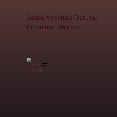
Skip
Skip
to
links
Osijek, Virovitica, Daruvar,
primary
navigation
Pitomača i Valpovo
Skip
to
content
Toggle navigation