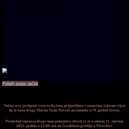
groblje Virovitica
14.07.1942. - 28.11.2020.
Pošalji izraze sućuti
Tužna srca javljamo svim rođacima, prijateljima i znancima žalosnu vijest
da je naša draga Marija Nada Pavetić preminula u 79. godini života.
Posljednji ispraćaj drage nam pokojnice obavit će se u subotu 11. siječnja
2025. godine u 12:00 sati na Gradskom groblju u Virovitici.