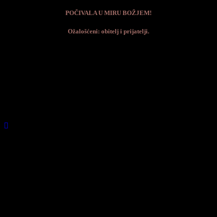
POČIVALA U MIRU BOŽJEM!
Ožalošćeni: obitelj i prijatelji.