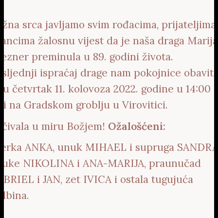
žna srca javljamo svim rođacima, prijateljima 
ancima žalosnu vijest da je naša draga Marija
ezner preminula u 89. godini života.
sljednji ispraćaj drage nam pokojnice obavit 
 u četvrtak 11. kolovoza 2022. godine u 14:00
ti na Gradskom groblju u Virovitici.
čivala u miru Božjem!
Ožalošćeni:
ćerka ANKA, unuk MIHAEL i supruga SANDRA
nuke NIKOLINA i ANA-MARIJA, praunučad
BRIEL i JAN, zet IVICA i ostala tugujuća
dbina.