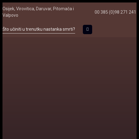
Skip
Skip
Osijek, Virovitica, Daruvar, Pitomača i
to
00 385 (0)98 271 241
Valpovo
links
primary
navigation
Što učiniti u trenutku nastanka smrti?
Skip
to
content