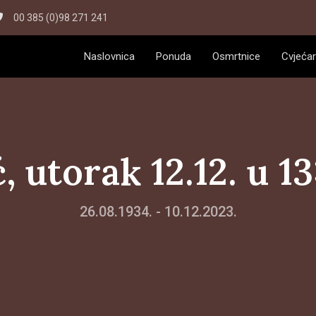
00 385 (0)98 271 241
Naslovnica
Ponuda
Osmrtnice
Cvjećar
, utorak 12.12. u 1
26.08.1934. - 10.12.2023.