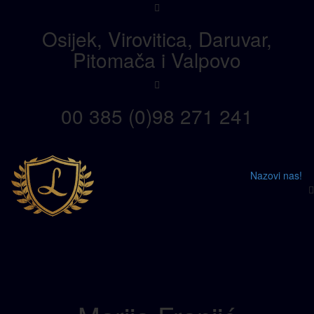
Skip
Skip
to
links
Osijek, Virovitica, Daruvar,
primary
navigation
Pitomača i Valpovo
Skip
to
content
00 385 (0)98 271 241
Togg
Nazovi nas!