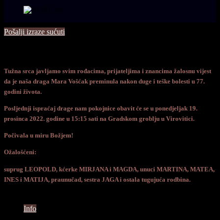
Pošalji izraze sućuti
Tužna srca javljamo svim rođacima, prijateljima i znancima žalosnu vijest
da je naša draga Mara Vošćak preminula nakon duge i teške bolesti u 77.
godini života.
Posljednji ispraćaj drage nam pokojnice obavit će se u ponedjeljak 19.
prosinca 2022. godine u 15:15 sati na Gradskom groblju u Virovitici.
Počivala u miru Božjem!
Ožalošćeni:
suprug LEOPOLD, kćerke MIRJANA i MAGDA, unuci MARTINA, MATEA,
INES i MATIJA, praunučad, sestra JAGA i ostala tugujuća rodbina.
Info