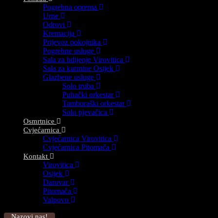
Pogrebna oprema
Urne
Odrovi
Kremacija
Prijevoz pokojnika
Pogrebne usluge
Sala za bdijenje Virovitica
Sala za karmine Osijek
Glazbene usluge
Solo truba
Puhački orkestar
Tamburaški orkestar
Solo pjevačica
Osmrtnice
Cvjećarnica
Cvjećarnica Virovitica
Cvjećarnica Pitomača
Kontakt
Virovitica
Osijek
Daruvar
Pitomača
Valpovo
Nazovi nas!