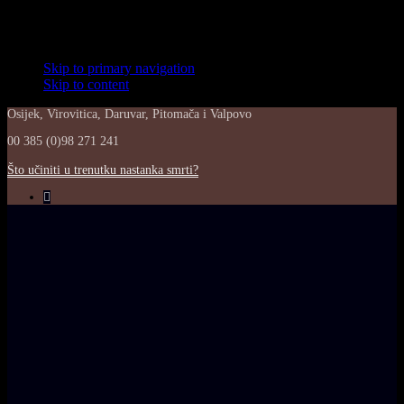
Skip links
Skip to primary navigation
Skip to content
Osijek, Virovitica, Daruvar, Pitomača i Valpovo
00 385 (0)98 271 241
Što učiniti u trenutku nastanka smrti?