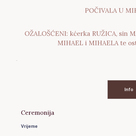
POČIVALA U MI
OŽALOŠĆENI: kćerka RUŽICA, sin M
MIHAEL i MIHAELA te osta
.
Info
Ceremonija
Vrijeme