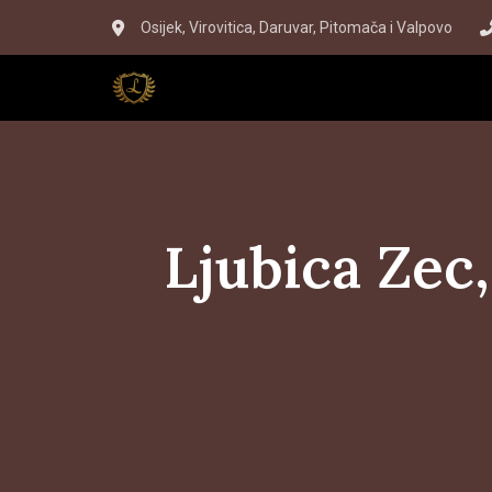
Skip
Skip
Osijek, Virovitica, Daruvar, Pitomača i Valpovo
to
links
primary
navigation
Skip
to
content
Ljubica Zec,