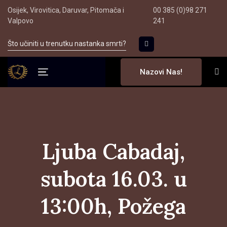
Skip
Skip
Osijek, Virovitica, Daruvar, Pitomača i
00 385 (0)98 271
to
Valpovo
241
links
primary
Što učiniti u trenutku nastanka smrti?
navigation
Skip
Nazovi Nas!
to
Toggle
content
navigation
Ljuba Cabadaj,
subota 16.03. u
13:00h, Požega