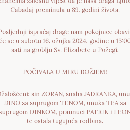
znancima žalosnu vijest da je naša draga Ljub
Cabadaj preminula u 89. godini života.
Posljednji ispraćaj drage nam pokojnice obavi
će se u subotu 16. ožujka 2024. godine u 13:0
sati na groblju Sv. Elizabete u Požegi.
POČIVALA U MIRU BOŽJEM!
žalošćeni: sin ZORAN, snaha JADRANKA, un
DINO sa suprugom TENOM, unuka TEA sa
suprugom DINKOM, praunuci PATRIK i LEO
te ostala tugujuća rodbina.