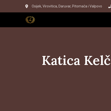
Skip
Skip
Osijek, Virovitica, Daruvar, Pitomača i Valpovo
to
links
primary
navigation
Skip
to
content
Katica Kelč