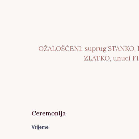
OŽALOŠĆENI: suprug STANKO, kć
ZLATKO, unuci FIL
Ceremonija
Vrijeme