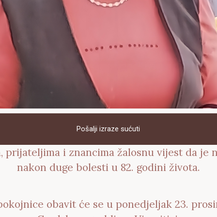
Pošalji izraze sućuti
 prijateljima i znancima žalosnu vijest da je
nakon duge bolesti u 82. godini života.
okojnice obavit će se u ponedjeljak 23. prosi