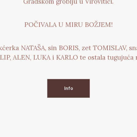
Gradskom groblju u Virovitici.
POČIVALA U MIRU BOŽJEM!
erka NATAŠA, sin BORIS, zet TOMISLAV, sna
IP, ALEN, LUKA i KARLO te ostala tugujuća rod
Info