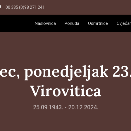
00 385 (0)98 271 241
Naslovnica
Ponuda
Osmrtnice
Cvjećar
ec, ponedjeljak 23.1
Virovitica
25.09.1943. - 20.12.2024.