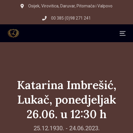
Skip
Skip
Osijek, Virovitica, Daruvar, Pitomača i Valpovo
to
links
00 385 (0)98 271 241
primary
navigation
Skip
Tog
to
content
Katarina Imbrešić,
Lukač, ponedjeljak
26.06. u 12:30 h
25.12.1930. - 24.06.2023.