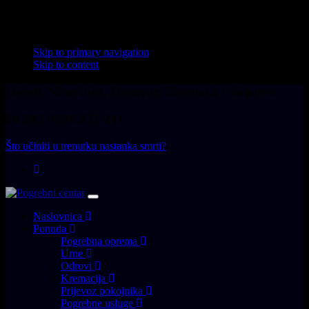
Skip links
Skip to primary navigation
Skip to content
Osijek, Virovitica, Daruvar, Pitomača i Valpovo
00 385 (0)98 271 241
Što učiniti u trenutku nastanka smrti?
Toggle
navigation
Naslovnica
Ponuda
Pogrebna oprema
Urne
Odrovi
Kremacija
Prijevoz pokojnika
Pogrebne usluge