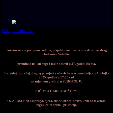
Pošalji izraze sućuti
Tužnim srcem javljamo rodbini, prijateljima i znancima da je naš drag
Jadranko Validžić
preminuo nakon duge i teške bolesti u 57. godini života.
Posljednji ispraćaj dragog pokojnika obavit će se u ponedjeljak 24. ožujka
2025. godine u 17:00 sati
na mjesnom groblju u SUHOPOLJU
POČIVAO U MIRU BOŽJEM !
OŽALOŠĆENI : supruga, djeca, snahe, braća, sestre, unučad te ostala
tugujuća rodbina i prijatelji.