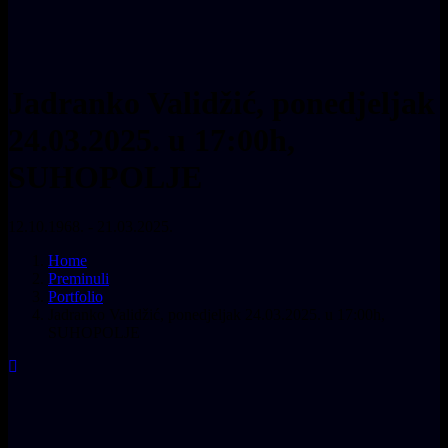
Jadranko Validžić, ponedjeljak
24.03.2025. u 17:00h,
SUHOPOLJE
12.10.1968. - 21.03.2025.
Home
Preminuli
Portfolio
Jadranko Validžić, ponedjeljak 24.03.2025. u 17:00h,
SUHOPOLJE