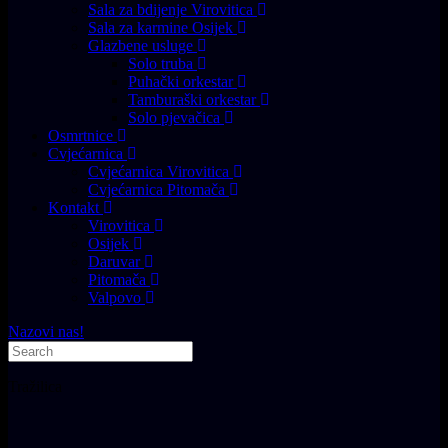
Sala za bdijenje Virovitica
Sala za karmine Osijek
Glazbene usluge
Solo truba
Puhački orkestar
Tamburaški orkestar
Solo pjevačica
Osmrtnice
Cvjećarnica
Cvjećarnica Virovitica
Cvjećarnica Pitomača
Kontakt
Virovitica
Osijek
Daruvar
Pitomača
Valpovo
Nazovi nas!
Tražilica