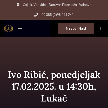
Skip
Skip
Osijek, Virovitica, Daruvar, Pitomača i Valpovo
to
links
00 385 (0)98 271 241
primary
navigation
Nazovi Nas!
Skip
Toggle navigation
to
content
Ivo Ribić, ponedjeljak
17.02.2025. u 14:30h,
Lukač