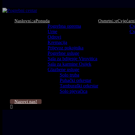
Naslovnica
Ponuda
Osmrtnice
Cvjećarn
Pogrebna oprema
Cv
Urne
Cv
Odrovi
Kremacija
Prijevoz pokojnika
Pogrebne usluge
Sala za bdijenje Virovitica
Sala za karmine Osijek
Glazbene usluge
Solo truba
Puhački orkestar
Tamburaški orkestar
Solo pjevačica
Nazovi nas!