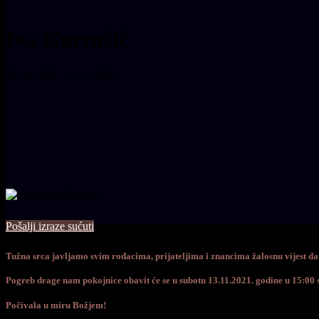
Iva Kurtušić
09.10.1932. - 11.11.2021.
Pošalji izraze sućuti
Tužna srca javljamo svim rođacima, prijateljima i znancima žalosnu vijest d
Pogreb drage nam pokojnice obavit će se u subotu 13.11.2021. godine u 15:0
Počivala u miru Božjem!