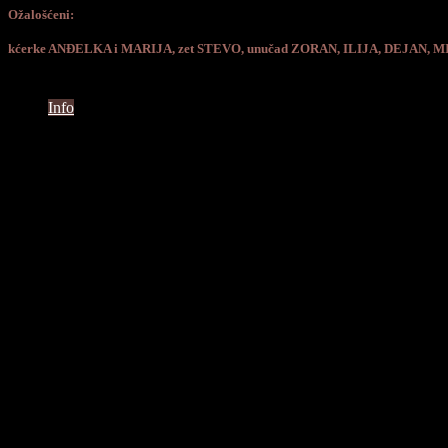
Ožalošćeni:
kćerke ANĐELKA i MARIJA, zet STEVO, unučad ZORAN, ILIJA, DEJAN, MIRJ
Info
Ceremonija
Vrijeme
13.11.2021. u 15:00h.
Groblje
Čaglin