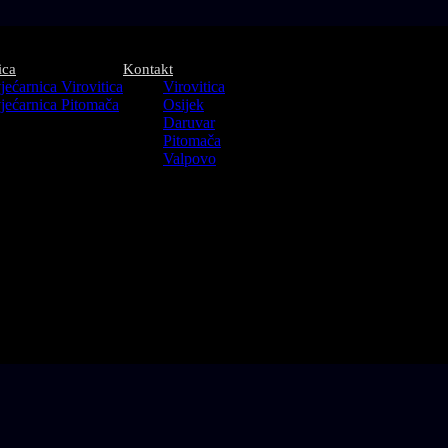
ica
Kontakt
jećarnica Virovitica
Virovitica
jećarnica Pitomača
Osijek
Daruvar
Pitomača
Valpovo