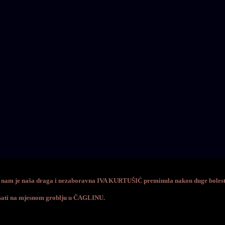
a nam je naša draga i nezaboravna IVA KURTUŠIĆ preminula nakon duge bolesti 
0 sati na mjesnom groblju u ČAGLINU.