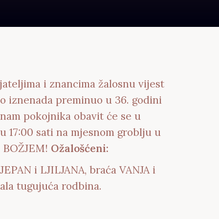
jateljima i znancima žalosnu vijest
abo iznenada preminuo u 36. godini
g nam pokojnika obavit će se u
 u 17:00 sati na mjesnom groblju u
 BOŽJEM!
Ožalošćeni:
TJEPAN i LJILJANA, braća VANJA i
ala tugujuća rodbina.