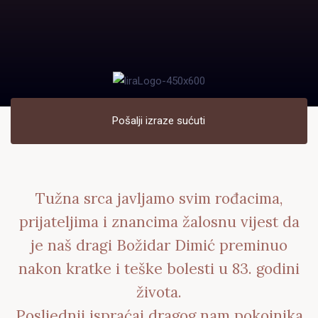
Pošalji izraze sućuti
Tužna srca javljamo svim rođacima,
prijateljima i znancima žalosnu vijest da
je naš dragi Božidar Dimić preminuo
nakon kratke i teške bolesti u 83. godini
života.
Posljednji ispraćaj dragog nam pokojnika