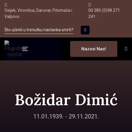
Skip
Skip
Osijek, Virovitica, Daruvar, Pitomača i
00 385 (0)98 271
to
links
Valpovo
241
primary
navigation
Što učiniti u trenutku nastanka smrti?
Skip
to
Nazovi Nas!
content
Toggle navigation
Božidar Dimić
11.01.1939. - 29.11.2021.