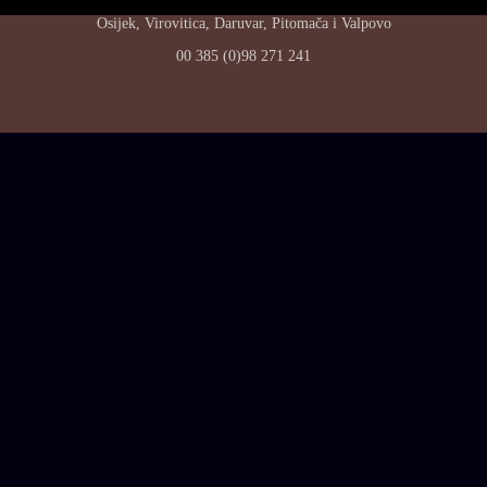
Osijek, Virovitica, Daruvar, Pitomača i Valpovo
00 385 (0)98 271 241