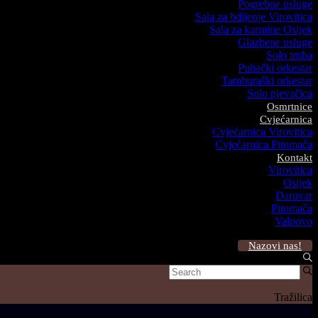
Pogrebne usluge
Sala za bdijenje Virovitica
Sala za karmine Osijek
Glazbene usluge
Solo truba
Puhački orkestar
Tamburaški orkestar
Solo pjevačica
Osmrtnice
Cvjećarnica
Cvjećarnica Virovitica
Cvjećarnica Pitomača
Kontakt
Virovitica
Osijek
Daruvar
Pitomača
Valpovo
Nazovi nas!
Tražilica