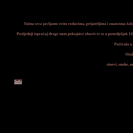
Tužna srca javljamo svim rođacima, prijateljima i znancima žalos
Posljednji ispraćaj drage nam pokojnice obavit će se u ponedjeljak 1
Počivala u
Ožal
sinovi, snahe, 
Info
Ceremonija
Vrijeme
14.02.2022. u 13:00h.
Groblje