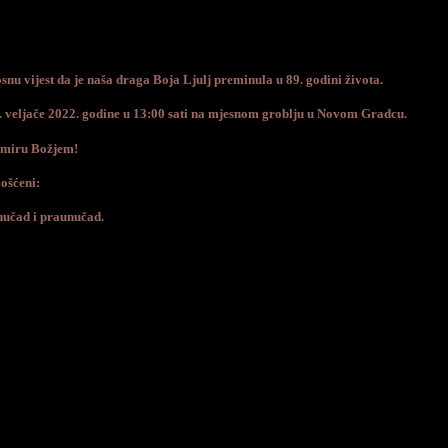
nu vijest da je naša draga Boja Ljulj preminula u 89. godini života.
4. veljače 2022. godine u 13:00 sati na mjesnom groblju u Novom Gradcu.
 miru Božjem!
ošćeni:
unučad i praunučad.