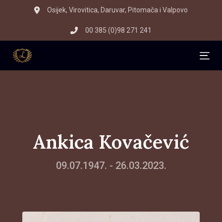
Skip
Skip
Osijek, Virovitica, Daruvar, Pitomača i Valpovo
to
links
00 385 (0)98 271 241
primary
navigation
Skip
Tog
to
content
Ankica Kovačević
09.07.1947. - 26.03.2023.