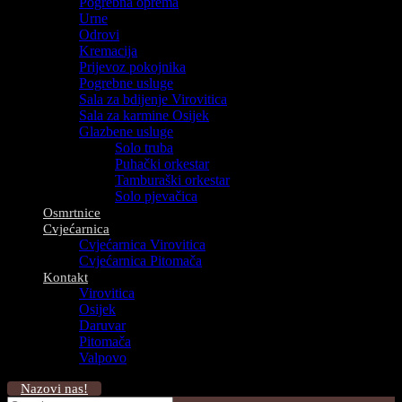
Pogrebna oprema
Urne
Odrovi
Kremacija
Prijevoz pokojnika
Pogrebne usluge
Sala za bdijenje Virovitica
Sala za karmine Osijek
Glazbene usluge
Solo truba
Puhački orkestar
Tamburaški orkestar
Solo pjevačica
Osmrtnice
Cvjećarnica
Cvjećarnica Virovitica
Cvjećarnica Pitomača
Kontakt
Virovitica
Osijek
Daruvar
Pitomača
Valpovo
Nazovi nas!