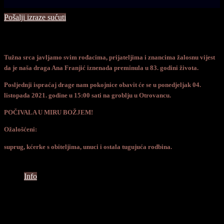
Pošalji izraze sućuti
Tužna srca javljamo svim rođacima, prijateljima i znancima žalosnu vijest
da je naša draga Ana Franjić iznenada preminula u 83. godini života.
Posljednji ispraćaj drage nam pokojnice obavit će se u ponedjeljak 04.
listopada 2021. godine u 15:00 sati na groblju u Otrovancu.
POČIVALA U MIRU BOŽJEM!
Ožalošćeni:
suprug, kćerke s obiteljima, unuci i ostala tugujuća rodbina.
Info
Ceremonija
Vrijeme