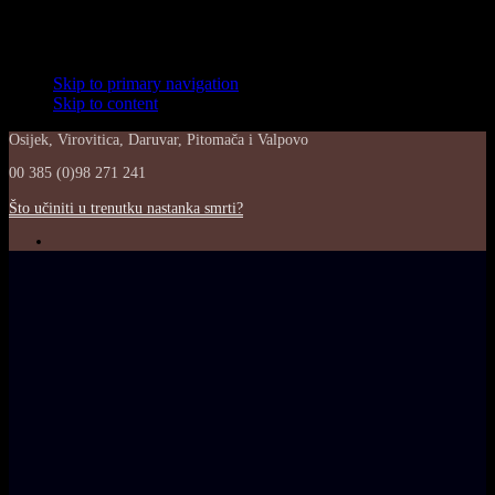
Skip links
Skip to primary navigation
Skip to content
Osijek, Virovitica, Daruvar, Pitomača i Valpovo
00 385 (0)98 271 241
Što učiniti u trenutku nastanka smrti?