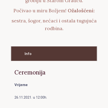
groblju u Starom Gradcu.
Počivao u miru Božjem!
Ožalošćeni:
sestra, šogor, nećaci i ostala tugujuća
rodbina.
Info
Ceremonija
Vrijeme
26.11.2021. u 12:00h.