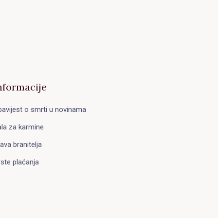
nformacije
avijest o smrti u novinama
la za karmine
ava branitelja
ste plaćanja