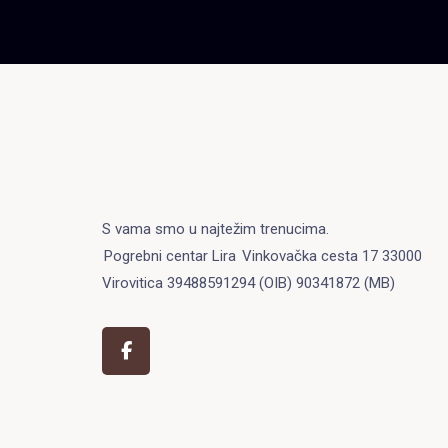
S vama smo u najtežim trenucima.
Pogrebni centar Lira
Vinkovačka cesta 17 33000
Virovitica 39488591294 (OIB) 90341872 (MB)