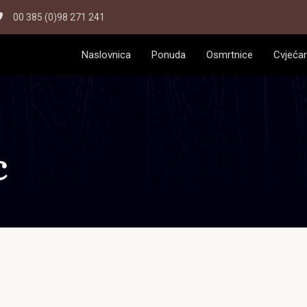
00 385 (0)98 271 241
Naslovnica
Ponuda
Osmrtnice
Cvjećar
c