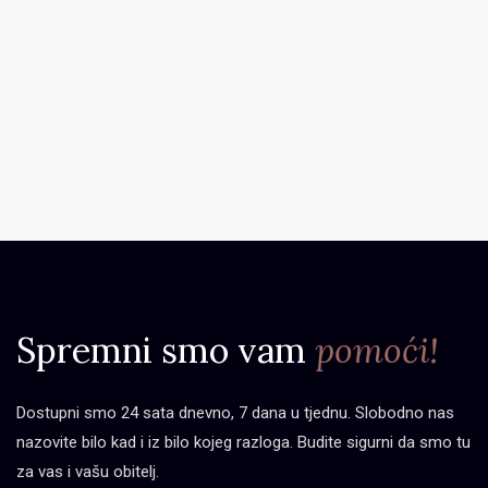
Spremni smo vam
pomoći!
Dostupni smo 24 sata dnevno, 7 dana u tjednu. Slobodno nas
nazovite bilo kad i iz bilo kojeg razloga. Budite sigurni da smo tu
za vas i vašu obitelj.